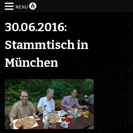
MENU
Skip
to
30.06.2016:
content
Stammtisch in
München