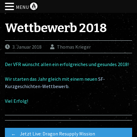
MENU
Skip
to
Wettbewerb 2018
content
3. Januar 2018
Thomas Krieger
Der VFR wünscht allen ein erfolgreiches und gesundes 2018!
Wir starten das Jahr gleich mit einem neuen
SF-
Kurzgeschichten-Wettbewerb
.
Viel Erfolg!
Post
←
Jetzt Live: Dragon Resupply Mission