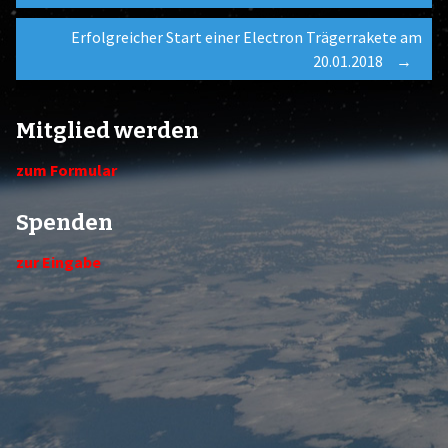
Erfolgreicher Start einer Electron Trägerrakete am
navigation
20.01.2018
→
Mitglied werden
zum Formular
Spenden
zur Eingabe