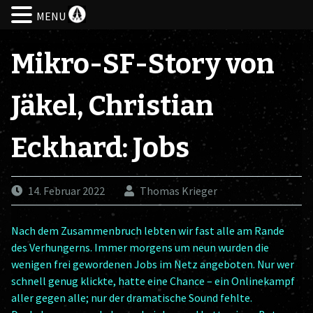
MENU
Skip
to
Mikro-SF-Story von
content
Jäkel, Christian
Eckhard: Jobs
14. Februar 2022
Thomas Krieger
Nach dem Zusammenbruch lebten wir fast alle am Rande
des Verhungerns. Immer morgens um neun wurden die
wenigen frei gewordenen Jobs im Netz angeboten. Nur wer
schnell genug klickte, hatte eine Chance – ein Onlinekampf
aller gegen alle; nur der dramatische Sound fehlte.