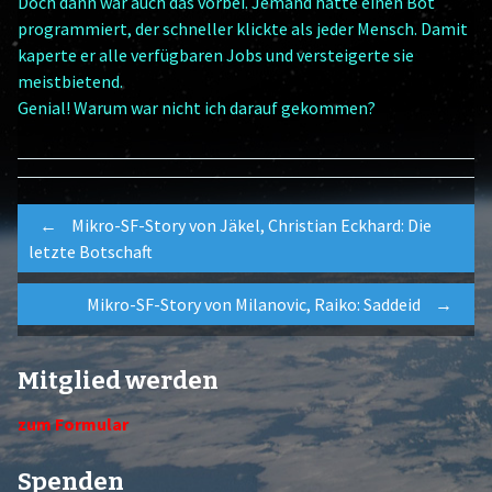
Doch dann war auch das vorbei. Jemand hatte einen Bot
programmiert, der schneller klickte als jeder Mensch. Damit
kaperte er alle verfügbaren Jobs und versteigerte sie
meistbietend.
Genial! Warum war nicht ich darauf gekommen?
Post
←
Mikro-SF-Story von Jäkel, Christian Eckhard: Die
letzte Botschaft
navigation
Mikro-SF-Story von Milanovic, Raiko: Saddeid
→
Mitglied werden
zum Formular
Spenden